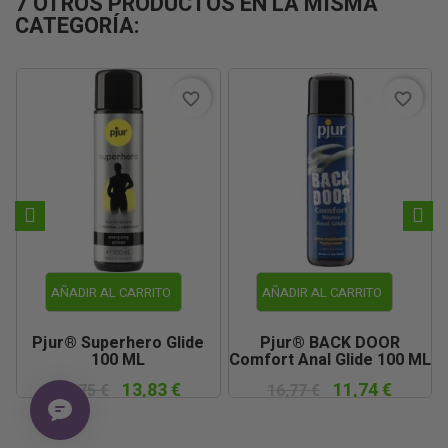
7 OTROS PRODUCTOS EN LA MISMA
CATEGORÍA:
favorite_border
favorite_border
AÑADIR AL CARRITO
AÑADIR AL CARRITO
Pjur® Superhero Glide
Pjur® BACK DOOR
100 ML
Comfort Anal Glide 100 ML
13,83 €
11,74 €
19,75 €
16,77 €