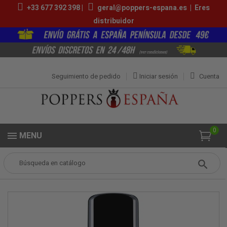
+33 677 392 398 |
geral@poppers-espana.es
|
Eres
distribuidor
Seguimiento de pedido
Iniciar sesión
Cuenta
0
MENU
Popper
Lubricantes Sexuales
pjur® ORIGINAL 100 ML