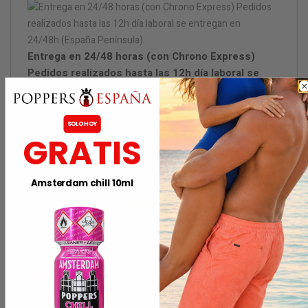
Entrega en 24/48 horas (con Chrono Express)
Pedidos realizados hasta las 12h día laboral se
entregan en 24/48h (España Península)
SOLO HOY
Embalaje discreto
GRATIS
Amsterdam chill 10ml
DESCRIPCIÓN
DETALLES DEL PRODUCTO
INGREDIENTES:
Ciclopentasiloxano, Dimeticona, Dimeticonol.