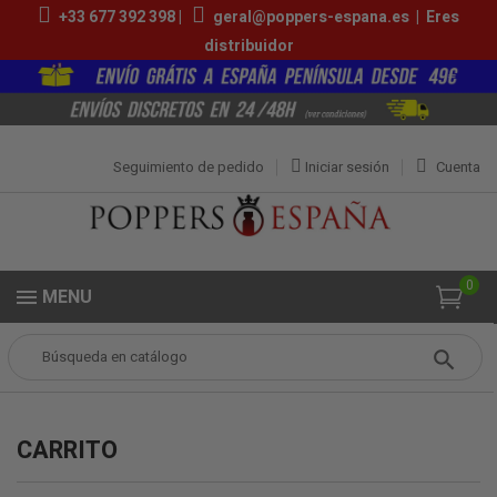
+33 677 392 398 |
geral@poppers-espana.es
|
Eres
distribuidor
Seguimiento de pedido
Iniciar sesión
Cuenta
0
MENU
Popper
CARRITO