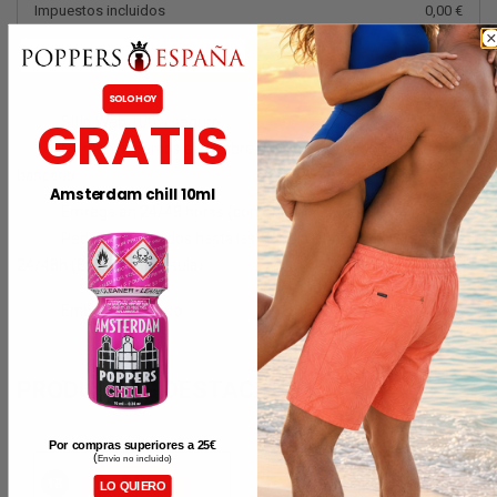
Impuestos incluidos
0,00 €
TRAMITAR PEDIDO
SOLO HOY
GRATIS
Sítio Web 100% seguro.
No mencionamos el nombre del sitio web en el extracto
bancario
Amsterdam chill 10ml
Entrega en 24/48 horas (con Chrono Express)
Pedidos realizados hasta las 12h día laboral se entregan en
24/48h (España Península)
Embalaje discreto
PRODUCTOS DESTACADOS
Por compras superiores a 25
€
(
Envío no incluido)
LO QUIERO