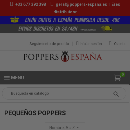
+33 677 392 398 |
geral@poppers-espana.es
|
Eres
distribuidor
Seguimiento de pedido
Iniciar sesión
Cuenta
0
MENU
Popper
Pequeños Poppers
PEQUEÑOS POPPERS
Nombre, A a Z