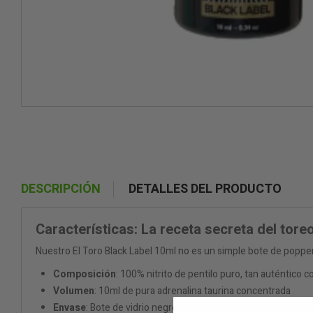
DESCRIPCIÓN
DETALLES DEL PRODUCTO
Características: La receta secreta del tore
Nuestro El Toro Black Label 10ml no es un simple bote de popper,
Composición
: 100% nitrito de pentilo puro, tan auténtico
Volumen
: 10ml de pura adrenalina taurina concentrada
Envase
: Bote de vidrio negro con etiqueta dorada, digno de 