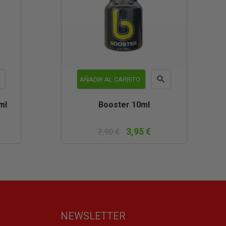


AÑADIR AL CARRITO
a
Vista
ml
Booster 10ml
da
rápida
3,95 €
7,90 €
NEWSLETTER