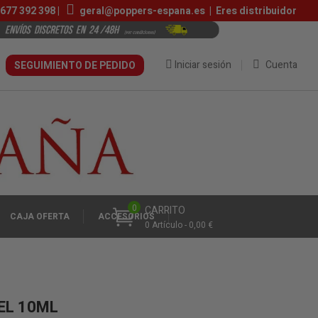
677 392 398 |
geral@poppers-espana.es
|
Eres distribuidor
Iniciar sesión
Cuenta
SEGUIMIENTO DE PEDIDO
0
CARRITO
CAJA OFERTA
ACCESÓRIOS
0 Artículo - 0,00 €
EL 10ML