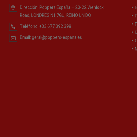
Dirección:
Poppers España – 20-22 Wenlock
I
Road, LONDRES N1 7GU, REINO UNIDO
P
F
Teléfono:
+33 677 392 398
D
Email:
geral@poppers-espana.es
C
M