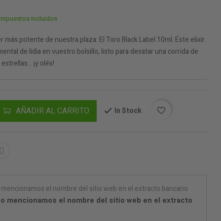
Impuestos incluidos
más potente de nuestra plaza: El Toro Black Label 10ml. Este elixir
ntal de lidia en vuestro bolsillo, listo para desatar una corrida de
trellas... ¡y olés!
AÑADIR AL CARRITO
In Stock
favorite_border
o mencionamos el nombre del sitio web en el extracto