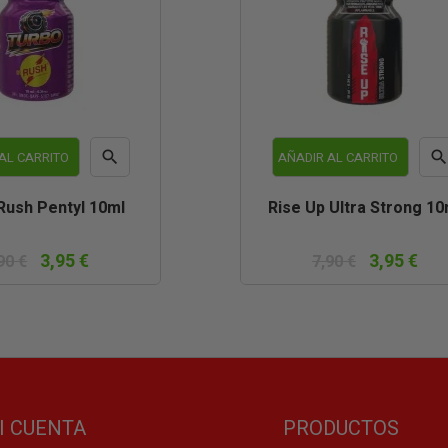

AL CARRITO
AÑADIR AL CARRITO
Vista
Vist
Rush Pentyl 10ml
Rise Up Ultra Strong 10
rápida
rápi
3,95 €
3,95 €
90 €
7,90 €
I CUENTA
PRODUCTOS