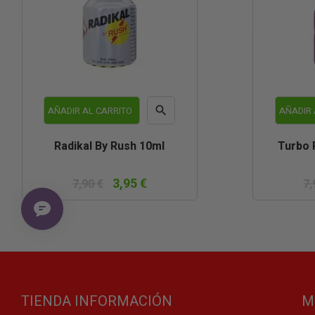

AÑADIR AL CARRITO
AÑADIR 
Vista
Radikal By Rush 10ml
Turbo 
rápida
3,95 €
7,90 €
7,
TIENDA INFORMACIÓN
M