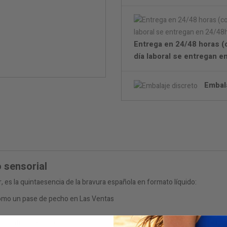
Entrega en 24/48 horas (
día laboral se entregan 
Embal
o sensorial
 es la quintaesencia de la bravura española en formato líquido:
 como un pase de pecho en Las Ventas
una vitrina de trofeos