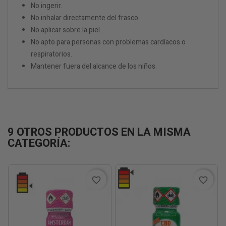
No ingerir.
No inhalar directamente del frasco.
No aplicar sobre la piel.
No apto para personas con problemas cardíacos o
respiratorios.
Mantener fuera del alcance de los niños.
9 OTROS PRODUCTOS EN LA MISMA
CATEGORÍA:
favorite_border
favorite_border