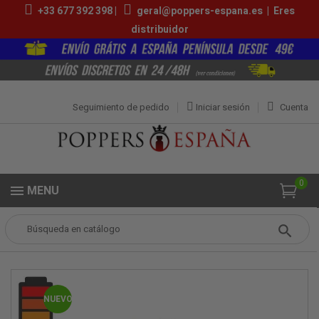
+33 677 392 398 |
geral@poppers-espana.es
|
Eres
distribuidor
Seguimiento de pedido
Iniciar sesión
Cuenta
0
MENU
Popper
Pequeños Poppers
Rush Ultra Strong Gold 10ml
NUEVO