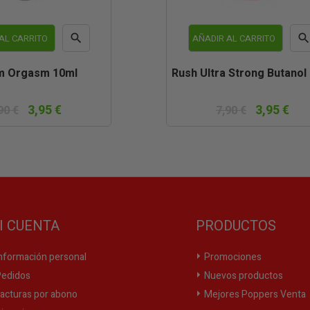

AL CARRITO
AÑADIR AL CARRITO
Vista
Vist
m Orgasm 10ml
Rush Ultra Strong Butanol
rápida
rápi
3,95 €
3,95 €
90 €
7,90 €
I CUENTA
PRODUCTOS
nformación personal
Promociones
edidos
Nuevos productos
acturas por abono
Mejores Poppers Venta