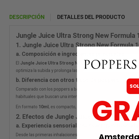
DESCRIPCIÓN
DETALLES DEL PRODUCTO
Jungle Juice Ultra Strong New Formula 
1. Jungle Juice Ultra Strong New Formula 1
a. Composición e ingredientes principales
El
Jungle Juice Ultra Strong New Formula 10ml – Pentyl
es 
optimiza la subida y prolonga las sensaciones, ofreciendo una e
b. Diferencia con otros tipos de poppers
SO
Comparado con los poppers a base de amilo o propilo, el
popper
GR
habituales que buscan una intensidad sostenida.
En formato
10ml
, es compacto, práctico y discreto, manteniéndo
2. Efectos de Jungle Juice Ultra Strong Ne
a. Experiencia sensorial y sensaciones buscada
Desde las primeras inhalaciones, este potente poppers de pentilo
Amsterdam