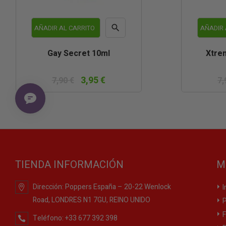

AÑADIR AL CARRITO
AÑADIR 
Vista
Gay Secret 10ml
Xtre
rápida
3,95 €
7,90 €
7,
TIENDA INFORMACIÓN
M
Dirección:
Poppers España – 20-22 Wenlock
I
Road, LONDRES N1 7GU, REINO UNIDO
P
F
Teléfono:
+33 677 392 398