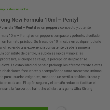
Impuestos incluidos
trong New Formula 10ml – Pentyl
 Formula 10ml – Pentyl
es un
poppers
compacto y potente.
ormula 10ml – Pentyl es un poppers compacto y potente, diseñado
 un formato práctico. Su frasco de 10 ml cabe en cualquier bolsillo
la, ofreciendo una experiencia consistente desde la primera
a con nitrito de pentilo, la subida es rápida y limpia: las
rogresiva, el cuerpo se relaja, la percepción del placer se
 eleva. La estabilidad del pentilo prolonga los efectos frente a otras
de inhalaciones frecuentes y acompañando tanto momentos íntimos
o para usuarios exigentes, mantiene un perfil aromático directo y
a en cada uso. El tapón seguro y el tamaño reducido facilitan el
nunciar a la fuerza que ha hecho célebre a la gama Ultra Strong.