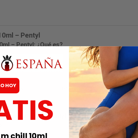
10ml – Pentyl
0ml – Pentyl: ¿Qué es?
un
poppers potente
elaborado a base de
nitrito de pentilo
, reconocido
xperiencia aún más marcada que las versiones clásicas.
LO HOY
s de pentilo
se distingue por su
larga duración
y
estabilidad de efec
ATIS
se fiel a la potencia que ha dado fama al
Jungle Juice Ultra Strong
.
w Formula 10ml – Pentyl
s
 proporciona una sensación de calor corporal progresiva, una mayor excit
 chill 10ml