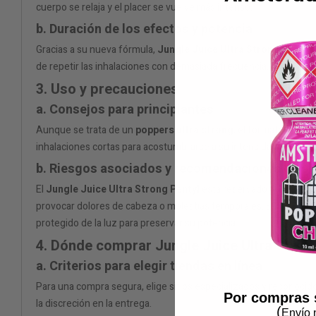
cuerpo se relaja y el placer se vuelve más intenso.
b. Duración de los efectos y potencia
Gracias a su nueva fórmula,
Jungle Juice Ultra Strong 10ml P
de repetir las inhalaciones con demasiada frecuencia.
3. Uso y precauciones
a. Consejos para principiantes
Aunque se trata de un
poppers ultra strong
, el formato de
10
inhalaciones cortas para acostumbrarse a su intensidad antes de
b. Riesgos asociados y recomendaciones de s
El
Jungle Juice Ultra Strong Pentyl
está reservado para adult
provocar dolores de cabeza o molestias temporales. Está desac
protegido de la luz para preservar su potencia.
4. Dónde comprar Jungle Juice Ultra Stron
a. Criterios para elegir tiendas en línea
Para una compra segura, elige sitios especializados y reconocido
Por compras 
la discreción en la entrega.
(
Envío 