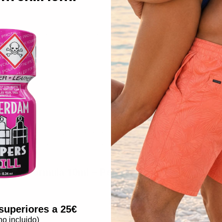
entyl
ofrece efectos más duraderos que otros poppers. Su potencia perm
ml
es ideal para descubrir la potencia del pentilo en una versión compac
 disfrutarlo plenamente.
eguridad
os experimentados. Nunca debe ser ingerido y solo debe usarse por inhal
onsejado para personas con problemas cardíacos o que sigan un tratami
g New Formula 10ml – Pentyl
s, que garanticen productos originales y conformes con las normas. Compr
superiores a 25
€
no incluido)