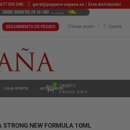
677 392 398 |
geral@poppers-espana.es
|
Eres distribuidor
Iniciar sesión
Cuenta
SEGUIMIENTO DE PEDIDO
0
CARRITO
CAJA OFERTA
ACCESÓRIOS
0 Artículo - 0,00 €
RA STRONG NEW FORMULA 10ML