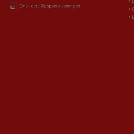
D
Email:
geral@poppers-espana.es
C
M