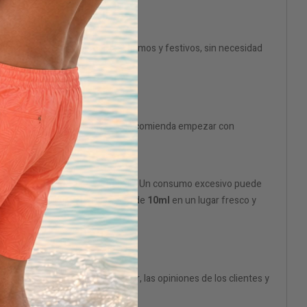
ite prolongar los momentos íntimos y festivos, sin necesidad
ta. Para los nuevos usuarios, se recomienda empezar con
ación, en un lugar bien ventilado. Un consumo excesivo puede
ento médico. Conserva el frasco de
10ml
en un lugar fresco y
ueba la fiabilidad del vendedor, las opiniones de los clientes y