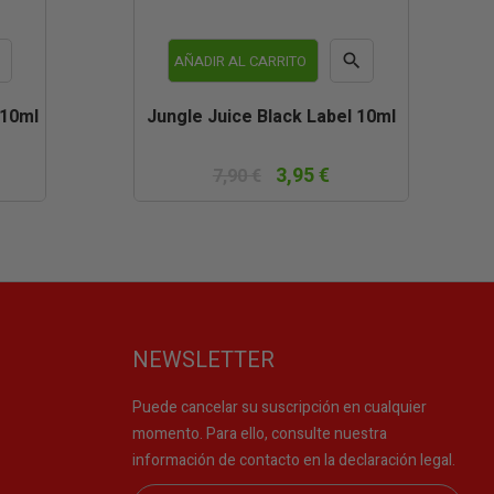


AÑADIR AL CARRITO
a
Vista
 10ml
Jungle Juice Black Label 10ml
da
rápida
3,95 €
7,90 €
NEWSLETTER
Puede cancelar su suscripción en cualquier
momento. Para ello, consulte nuestra
información de contacto en la declaración legal.