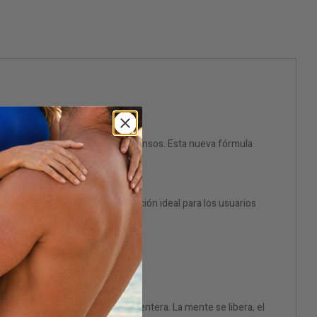
 por sus efectos duraderos e intensos. Esta nueva fórmula
tos
, lo que lo convierte en la elección ideal para los usuarios
ación sexual y una euforia placentera. La mente se libera, el