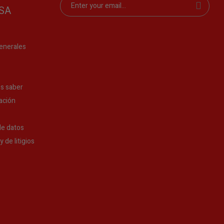
SA
enerales
s saber
ación
de datos
 de litigios