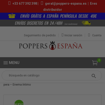
+33 677 392 398 |
geral@poppers-espana.es
|
Eres
distribuidor
Seguimiento de pedido
Iniciar sesión
Cuenta
0
MENU
Popper
Accesórios Poppers
Boquilla de ducha aluminio en forma de
pera – Enema íntimo
NUEVO