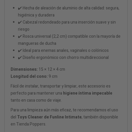
✔️ Hecha de aleación de aluminio de alta calidad: segura,
higiénica y duradera
✔️ Cabezal redondeado para una inserción suave y sin
riesgo
✔️ Rosca universal (2,2 cm) compatible con la mayoría de
mangueras de ducha
✔️ Ideal para enemas anales, vaginales o colónicos
✔️ Diseño ergonómico con chorro multidireccional
Dimensiones:
15 × 12 × 4 cm
Longitud del cono:
9 cm
Fácil de instalar, transportar y limpiar, este accesorio es
perfecto para mantener una
higiene íntima impecable
tanto en casa como de viaje.
Para una limpieza aún más eficaz, te recomendamos el uso
del
Toys Cleaner de Funline Intimate
, también disponible
en Tienda Poppers.