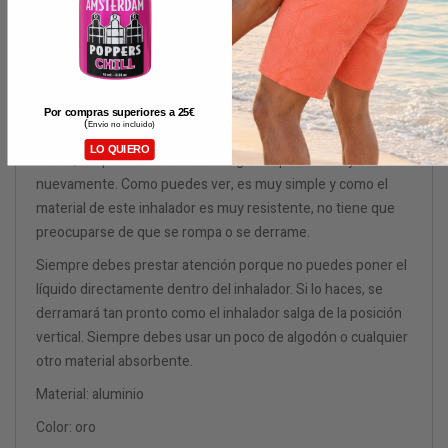
Se usa de la misma manera que un frasco normal. Después
de usarlo, solo ciérrelo y vuelva a guardarlo en tu bolsillo más
pequeño para que permanezca allí hasta que lo necesite
nuevamente.
Por compras superiores a 25
€
(
Envío no incluido)
Cuando el efecto se debilita, o si quieres probar una nueva
LO QUIERO
marca, simplemente cambia el algodón por dentro y úsalo
nuevamente. Como puedes ver, es muy simple y como el
material de este inhalador es muy resistente, no tiene que
preocuparse de que se rompa o se derrame.
Siempre debes prestar atención porque no puedes poner el
líquido directamente dentro del inhalador. Si lo haces, se
derramará tan pronto como el inhalador salga de la posición
vertical. Siempre debes usar un poco de algodón o cualquier
otro material absorbente.
Material: aluminio
Color: oro