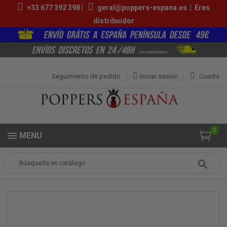
+33 677 392 398 |
geral@poppers-espana.es
|
Eres
distribuidor
Seguimiento de pedido
Iniciar sesión
Cuenta
0
MENU
Popper
Accesórios Poppers
Inhalador para Popper de Aluminio - Oro