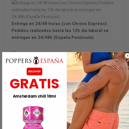
Entrega en 24/48 horas (con Chrono Express)
Pedidos realizados hasta las 12h día laboral se
entregan en 24/48h (España Península)
Embalaje discreto
SOLO HOY
GRATIS
DESCRIPCIÓN
Amsterdam chill 10ml
DETALLES DEL PRODUCTO
Un inhalador es una forma simple y práctica de llevar tus
nitritos favoritos a cualquier lugar sin tener que llevar las
botellas y el vidrio que pueden derramarse o romperse.