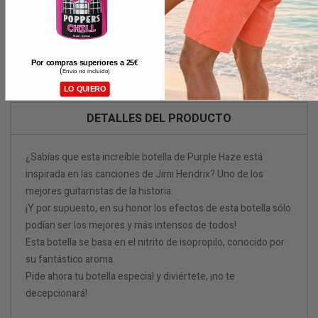
Por compras superiores a 25
€
(
Envío no incluido)
DESCRIPCIÓN
LO QUIERO
DETALLES DEL PRODUCTO
¿Sabías que esta increíble botella de Purple Haze está
inspirada en las canciones de Jimi Hendrix? Uno de los
mejores guitarristas de la historia.
¡Y por supuesto, en su honor los efectos de esta botella sólo
podían ser los mejores y más intensos de todos!
Esta botella se basa en el nitrito de isopropilo, conocido por
su fantástico aroma.
Pide ahora tu botella especial y diviértete, ¡no te
decepcionará!