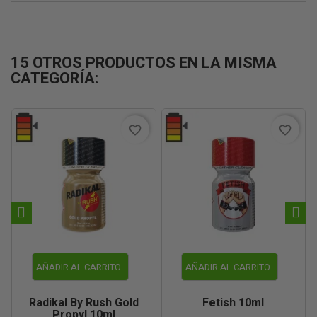
15 OTROS PRODUCTOS EN LA MISMA
CATEGORÍA:
favorite_border
favorite_border
AÑADIR AL CARRITO
AÑADIR AL CARRITO
Radikal By Rush Gold
Fetish 10ml
Propyl 10ml