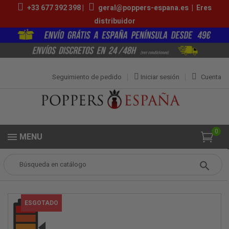
+33 677 392 398 |
geral@poppers-espana.es
|
Eres
distribuidor
Seguimiento de pedido
Iniciar sesión
Cuenta
0
MENU
Popper
Pequeños Poppers
Purple Haze 10ml
ESGOTADO