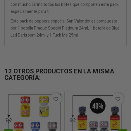
con mucho cariño todos los botes que componen este pack,
especialmente para ti.
Este pack de poppers especial San Valentím es compuesto
por 1 botella
Prague Special Platinum 24ml
, 1 botella de Blue
Lad Darkroom
24ml
y 1
Fuck Me 25ml
.
12 OTROS PRODUCTOS EN LA MISMA
CATEGORÍA:
(1)
favorite_border
favorite_border