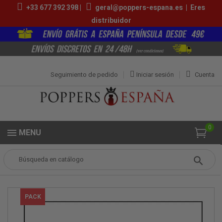
+33 677 392 398 |
geral@poppers-espana.es
|
Eres
distribuidor
Seguimiento de pedido
Iniciar sesión
Cuenta
0
MENU
Popper
Packs de Poppers
Pack Venus
PACK