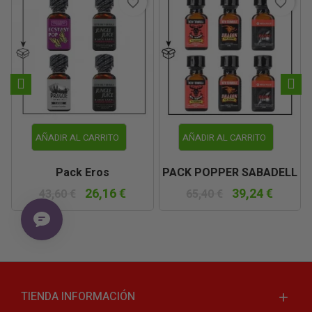
favorite_border
favorite_border
AÑADIR AL CARRITO
AÑADIR AL CARRITO
Pack Eros
PACK POPPER SABADELL
26,16 €
39,24 €
43,60 €
65,40 €
TIENDA INFORMACIÓN