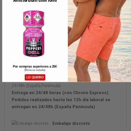
Amsterdam chill 10ml
COMPARTIR
Sítio Web 100% seguro. No mencionamos el
nombre del sitio web en el extracto bancario
Por compras superiores a 25
€
(
Envío no incluido)
LO QUIERO
Entrega en 24/48 horas (con Chrono Express)
Pedidos realizados hasta las 12h día laboral se
entregan en 24/48h (España Península)
Embalaje discreto