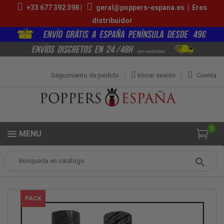
+33 677 392 398 |
geral@poppers-espana.es
|
Eres
distribuidor
Seguimiento de pedido
Iniciar sesión
Cuenta
0
MENU
Popper
Packs de Poppers
Pack Viena
PACK