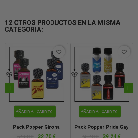
12 OTROS PRODUCTOS EN LA MISMA
CATEGORÍA:
favorite_border
favorite_border
AÑADIR AL CARRITO
AÑADIR AL CARRITO
Pack Popper Girona
Pack Popper Pride Gay
32,70 €
39,24 €
54,50 €
65,40 €