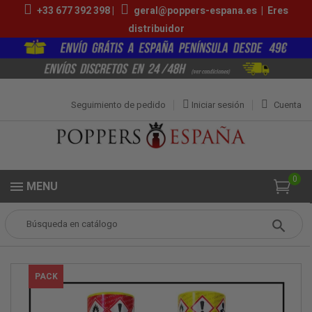
+33 677 392 398 |
geral@poppers-espana.es
|
Eres
distribuidor
Seguimiento de pedido
Iniciar sesión
Cuenta
0
MENU
Popper
Packs de Poppers
Pack Popper Madrid
PACK