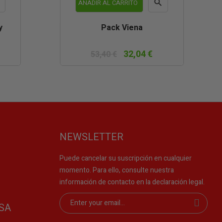


AÑADIR AL CARRITO
a
Vista
y
Pack Viena
da
rápida
32,04 €
53,40 €
NEWSLETTER
Puede cancelar su suscripción en cualquier
momento. Para ello, consulte nuestra
información de contacto en la declaración legal.
SA