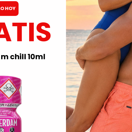
día laboral se entregan 
LO HOY
ATIS
Embal
Not
 chill 10ml
ar todas las botellas? Entonces este pack económico es para ti. Easter H
ntes efectos, ¡pero todos igual de potentes!