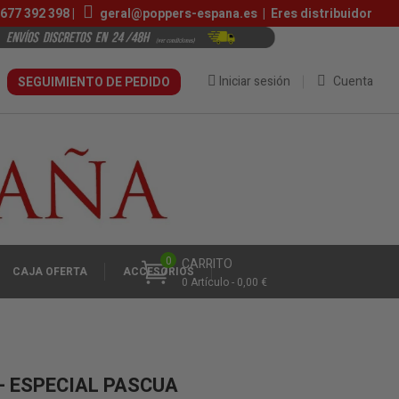
677 392 398 |
geral@poppers-espana.es
|
Eres distribuidor
Iniciar sesión
Cuenta
SEGUIMIENTO DE PEDIDO
0
CARRITO
CAJA OFERTA
ACCESÓRIOS
0 Artículo - 0,00 €
- ESPECIAL PASCUA