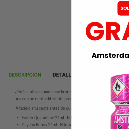
SO
GR
Amsterdam
DESCRIPCIÓN
DETALLES DEL PRODUCTO
¿Estás entusiasmado con la nueva edición limitada y quieres prob
una con un nitrito diferente para que puedas disfrutar de difere
¡Añádelo a tu cesta antes de que se agote!
Easter Quarantine 24ml - Nitrito de Amilo;
Psycho Bunny 24ml - Nitrito de Pentyl;