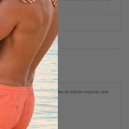
en 24/48h (España Península)
aje discreto
ificarme cuando esté disponible
unt se compone de las tres botellas de edición especial, cada