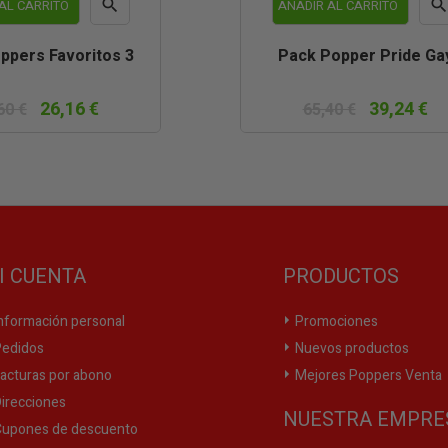

AL CARRITO
AÑADIR AL CARRITO
Vista
Vist
ppers Favoritos 3
Pack Popper Pride Ga
rápida
rápi
26,16 €
39,24 €
60 €
65,40 €
I CUENTA
PRODUCTOS
nformación personal
Promociones
edidos
Nuevos productos
acturas por abono
Mejores Poppers Venta
irecciones
NUESTRA EMPRE
upones de descuento