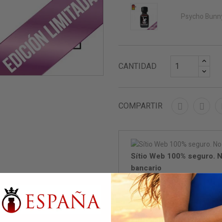
Psycho Bunn
CANTIDAD
COMPARTIR
Sítio Web 100% seguro. N
bancario
Entrega en 24/48 horas (