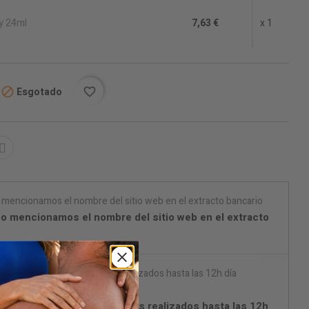
y 24ml
7,63 €
x 1
Esgotado

favorite_border
o mencionamos el nombre del sitio web en el extracto
con Chrono Express) Pedidos realizados hasta las 12h