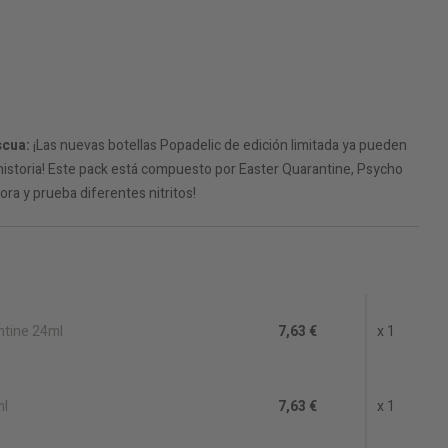
scua:
¡Las nuevas botellas Popadelic de edición limitada ya pueden
a historia! Este pack está compuesto por Easter Quarantine, Psycho
ora y prueba diferentes nitritos!
ntine 24ml
7,63 €
x 1
ml
7,63 €
x 1