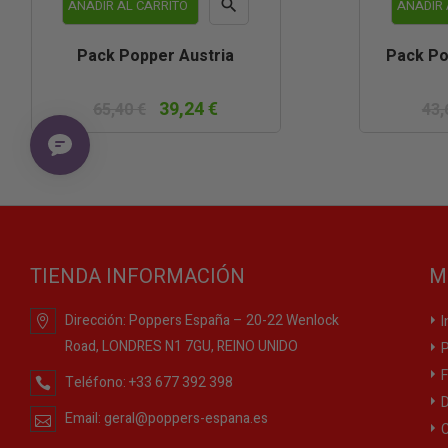

AÑADIR AL CARRITO
AÑADIR 
Vista
Pack Popper Austria
Pack Po
rápida
39,24 €
65,40 €
43,
TIENDA INFORMACIÓN
M
Dirección:
Poppers España – 20-22 Wenlock
I
Road, LONDRES N1 7GU, REINO UNIDO
P
F
Teléfono:
+33 677 392 398
D
Email:
geral@poppers-espana.es
C