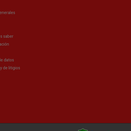
enerales
s saber
ación
de datos
 de litigios