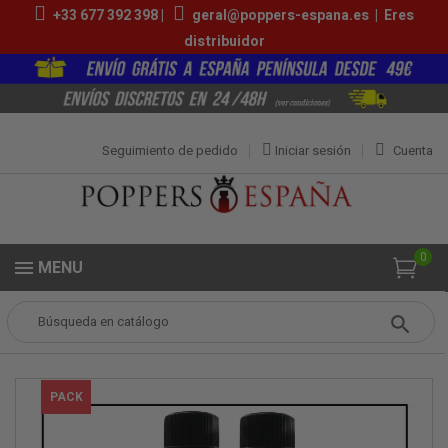
+33 677 392 398 |
geral@poppers-espana.es
|
Eres
distribuidor
Seguimiento de pedido
Iniciar sesión
Cuenta
0
MENU
Popper
Packs de Poppers
Pack Popper Pride Gay
PACK