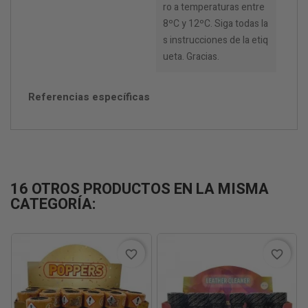
ro a temperaturas entre
8ºC y 12ºC. Siga todas la
s instrucciones de la etiq
ueta. Gracias.
Referencias específicas
16 OTROS PRODUCTOS EN LA MISMA
CATEGORÍA:
favorite_border
favorite_border