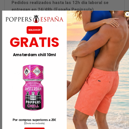
Pedidos realizados hasta las 12h día laboral se
entregan en 24/48h (España Península)
Embalaje discreto
SOLO HOY
GRATIS
Amsterdam chill 10ml
DETALLES DEL PRODUCTO
Referencia
ARBPDI61UK
Ficha técnica
Descripción
Original y Fuerte Leather
Cleaner: diseñados y fab
ricados para la limpieza y
acondicionamiento de Pr
Por compras superiores a 25
€
(
Envío no incluido)
endas, Juguetes y Acce