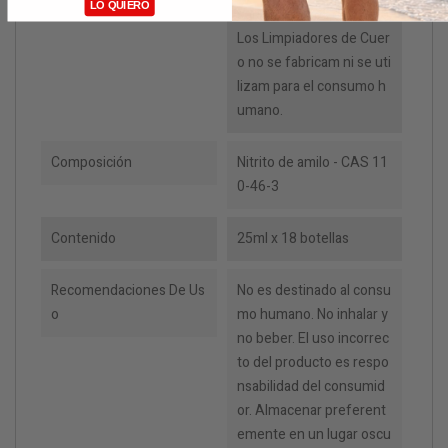
LO QUIERO
sorios Eróticos de Cuero.
Los Limpiadores de Cuer
o no se fabricam ni se uti
lizam para el consumo h
umano.
Composición
Nitrito de amilo - CAS 11
0-46-3
Contenido
25ml x 18 botellas
Recomendaciones De Us
No es destinado al consu
O
mo humano. No inhalar y
no beber. El uso incorrec
to del producto es respo
nsabilidad del consumid
or. Almacenar preferent
emente en un lugar oscu