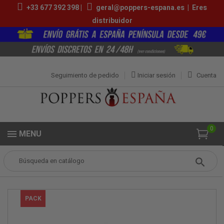
+33 677 392 398 |
geral@poppers-espana.es
|
Eres
distribuidor
Seguimiento de pedido
Iniciar sesión
Cuenta
0
MENU
Popper
Caja Oferta
Caja Blue Lad Darkroom 25ml
PACK