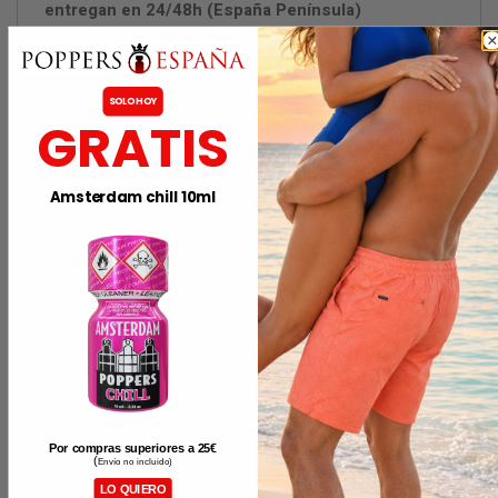
entregan en 24/48h (España Península)
Embalaje discreto
SOLO HOY
GRATIS
DETALLES DEL PRODUCTO
Amsterdam chill 10ml
Referencia
ARBPDI69
Ficha técnica
Descripción
Original y Fuerte Leather
Cleaner: diseñados y fab
ricados para la limpieza y
acondicionamiento de Pr
Por compras superiores a 25
€
endas, Juguetes y Acce
(
Envío no incluido)
sorios Eróticos de Cuero.
LO QUIERO