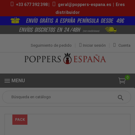
+33 677 392 398 |
geral@poppers-espana.es
|
Eres
distribuidor
Seguimiento de pedido
Iniciar sesión
Cuenta
0
MENU
Popper
Caja Oferta
Caja Deeper 25ml
PACK