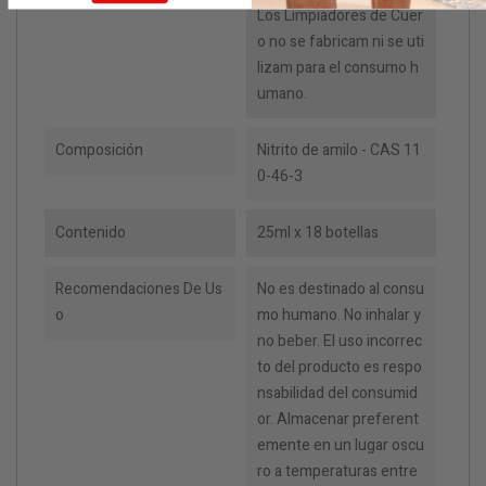
Los Limpiadores de Cuer
o no se fabricam ni se uti
lizam para el consumo h
umano.
Composición
Nitrito de amilo - CAS 11
0-46-3
Contenido
25ml x 18 botellas
Recomendaciones De Us
No es destinado al consu
O
mo humano. No inhalar y
no beber. El uso incorrec
to del producto es respo
nsabilidad del consumid
or. Almacenar preferent
emente en un lugar oscu
ro a temperaturas entre