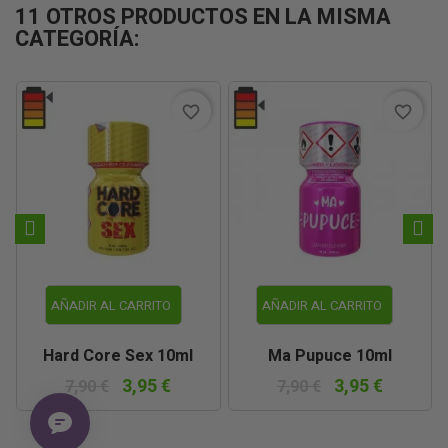
11 OTROS PRODUCTOS EN LA MISMA
CATEGORÍA:
favorite_border
favorite_border
AÑADIR AL CARRITO
AÑADIR AL CARRITO
Hard Core Sex 10ml
Ma Pupuce 10ml
3,95 €
3,95 €
7,90 €
7,90 €