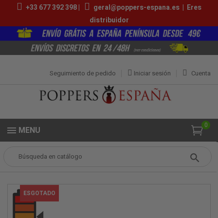
+33 677 392 398 |
geral@poppers-espana.es
|
Eres
distribuidor
Seguimiento de pedido
Iniciar sesión
Cuenta
0
MENU
Popper
Pequeños Poppers
Reds 10ml
ESGOTADO