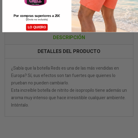
Por compras superiores a 25
€
(
Envío no incluido)
LO QUIERO
DESCRIPCIÓN
DETALLES DEL PRODUCTO
¿Sabía que la botella Reds es una de las más vendidas en
Europa? Sí, sus efectos son tan fuertes que quienes lo
prueban no pueden cambiarlo.
Esta increíble botella de nitrito de isopropilo tiene además un
aroma muy intenso que hace irresistible cualquier ambiente.
Inténtalo.