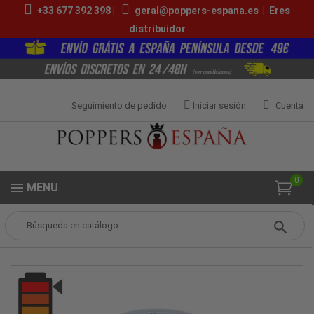
+33 677 392 398 |
geral@poppers-espana.es
|
Eres
distribuidor
Seguimiento de pedido
Iniciar sesión
Cuenta
0
MENU
Popper
Medios Poppers
Bad Boys 15ml