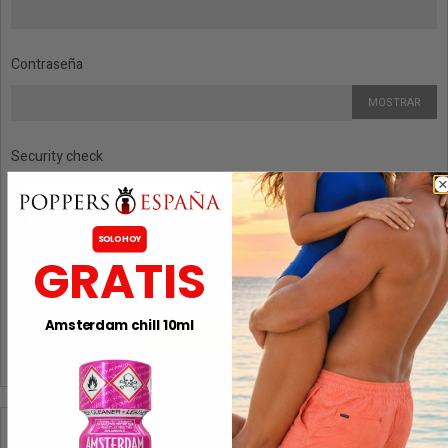
Contraseña
MOSTRAR
Security check
SOLO HOY
GRATIS
¿Olvidaste tu contraseña?
Amsterdam chill 10ml
INICIAR SESIÓN