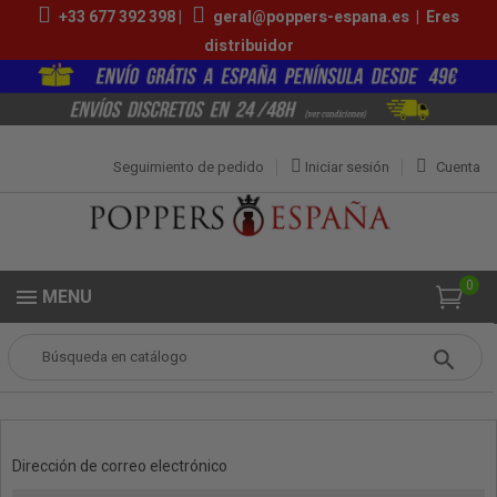
+33 677 392 398 |
geral@poppers-espana.es
|
Eres
distribuidor
Seguimiento de pedido
Iniciar sesión
Cuenta
0
MENU
Popper
Iniciar sesión con su cuenta
Ingrese a su cuenta
Dirección de correo electrónico