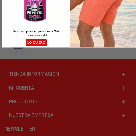
¿SIN CUENTA? CREA UNO AQUÍ
REGISTRO
Por compras superiores a 25
€
(
Envío no incluido)
LO QUIERO
TIENDA INFORMACIÓN
MI CUENTA
PRODUCTOS
NUESTRA EMPRESA
NEWSLETTER