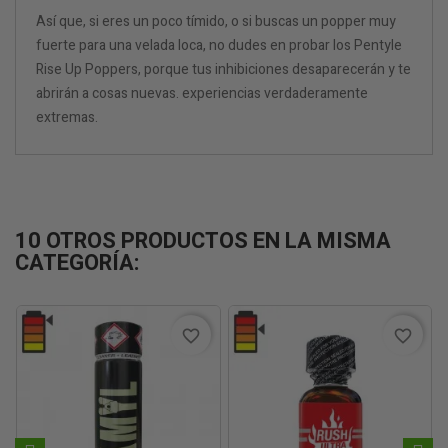
Así que, si eres un poco tímido, o si buscas un popper muy
fuerte para una velada loca, no dudes en probar los Pentyle
Rise Up Poppers, porque tus inhibiciones desaparecerán y te
abrirán a cosas nuevas. experiencias verdaderamente
extremas.
10 OTROS PRODUCTOS EN LA MISMA
CATEGORÍA:
favorite_border
favorite_border