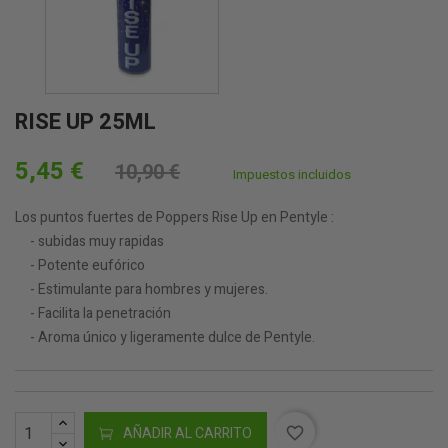
RISE UP 25ML
5,45 €
10,90 €
Impuestos incluidos
Los puntos fuertes de Poppers Rise Up en Pentyle :
- subidas muy rapidas
- Potente eufórico
- Estimulante para hombres y mujeres.
- Facilita la penetración
- Aroma único y ligeramente dulce de Pentyle.
AÑADIR AL CARRITO
favorite_border