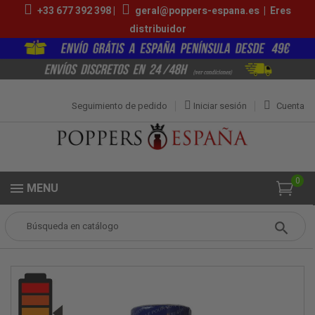
+33 677 392 398 |
geral@poppers-espana.es
|
Eres
distribuidor
Seguimiento de pedido
Iniciar sesión
Cuenta
0
MENU
Popper
Grandes Poppers
Rise Up 25ml