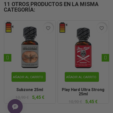
11 OTROS PRODUCTOS EN LA MISMA
CATEGORÍA:
favorite_border
favorite_border
AÑADIR AL CARRITO
AÑADIR AL CARRITO
Subzone 25ml
Play Hard Ultra Strong
25ml
5,45 €
10,90 €
5,45 €
10,90 €