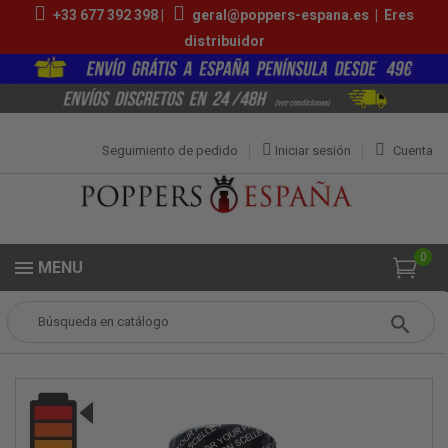
+33 677 392 398 |
geral@poppers-espana.es
|
Eres
distribuidor
Seguimiento de pedido
Iniciar sesión
Cuenta
0
MENU
Popper
Grandes Poppers
Ecstasy Pop 25ml