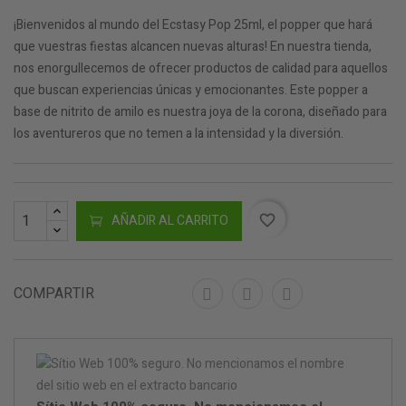
¡Bienvenidos al mundo del Ecstasy Pop 25ml, el popper que hará
que vuestras fiestas alcancen nuevas alturas! En nuestra tienda,
nos enorgullecemos de ofrecer productos de calidad para aquellos
que buscan experiencias únicas y emocionantes. Este popper a
base de nitrito de amilo es nuestra joya de la corona, diseñado para
los aventureros que no temen a la intensidad y la diversión.
AÑADIR AL CARRITO
favorite_border
COMPARTIR