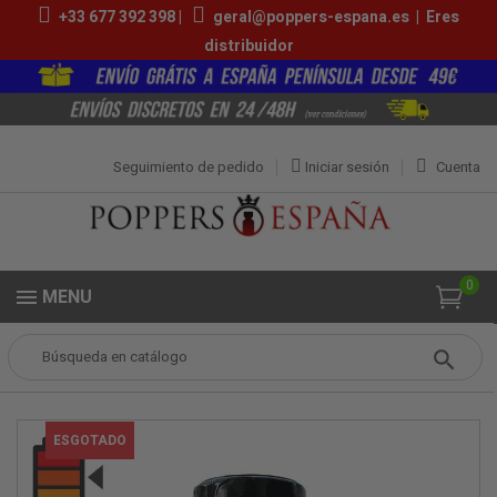
+33 677 392 398 |
geral@poppers-espana.es
|
Eres
distribuidor
Seguimiento de pedido
Iniciar sesión
Cuenta
0
MENU
Popper
Grandes Poppers
Hypnosis 24ml
ESGOTADO