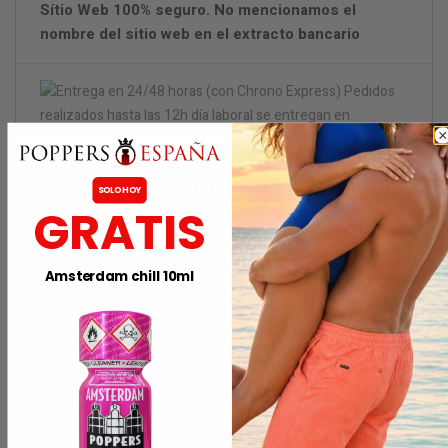
Sítio Web 100% seguro. No mencionamos el
nombre del sitio web en el extracto bancario
Entrega en 24/48 horas (con Chrono Express)
Pedidos realizados hasta las 12h día laboral se
SOLO HOY
GRATIS
entregan en 24/48h (España Península)
Embalaje discreto
Amsterdam chill 10ml
Notificarme cuando esté disponible