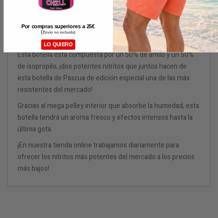
DESCRIPCIÓN
DETALLES DEL PRODUCTO
Por compras superiores a 25
€
(
Envío no incluido)
LO QUIERO
Esta botella está compuesta por un 50% de amilo y un 50%
de isopropilo, ¡dos potentes nitritos que juntos hacen de
esta botella de Pascua de edición especial una de las más
resistentes del mercado!
Gracias al mega pelley interior que absorbe la humedad, esta
botella tendrá un aroma fresco y efectos intensos hasta la
última gota.
¡En nuestra tienda online trabajamos diariamente para
ofrecer los nitritos más potentes del mercado a los precios
más bajos!