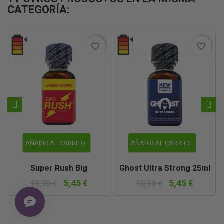
CATEGORÍA:
favorite_border
favorite_border
AÑADIR AL CARRITO
AÑADIR AL CARRITO
Super Rush Big
Ghost Ultra Strong 25ml
5,45 €
5,45 €
10,90 €
10,90 €