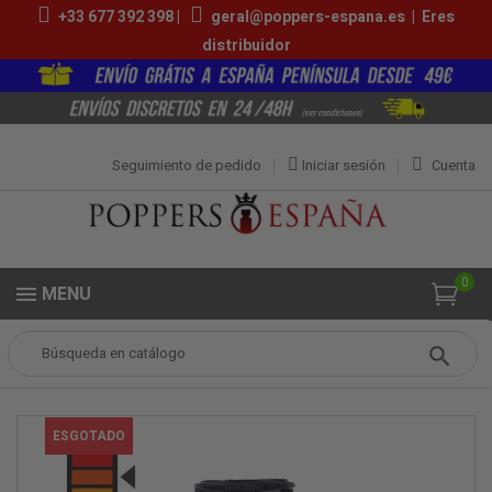
+33 677 392 398 |
geral@poppers-espana.es
|
Eres
distribuidor
Seguimiento de pedido
Iniciar sesión
Cuenta
0
MENU
Popper
Grandes Poppers
English Pentyl 24ml
ESGOTADO